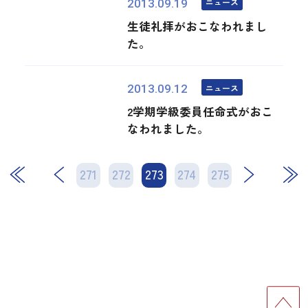
ニュース
2013.09.19
生徒礼拝がおこなわれまし
た。
ニュース
2013.09.12
2学期学級委員任命式がおこ
なわれました。
271
272
273
次
274
275
最後