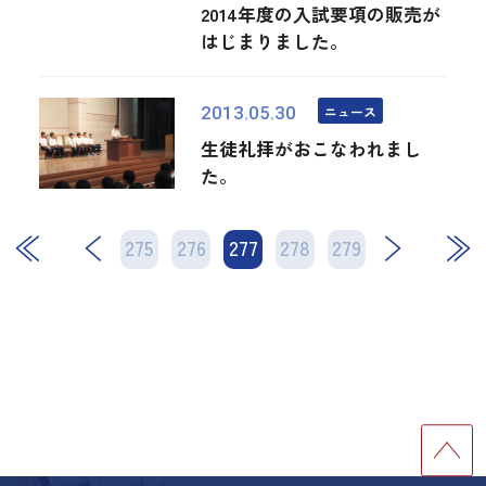
2014年度の入試要項の販売が
はじまりました。
ニュース
2013.05.30
生徒礼拝がおこなわれまし
た。
275
276
277
次
278
279
最後