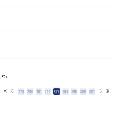
。
。
した。
279
280
281
282
283
284
285
次
286
最後
287