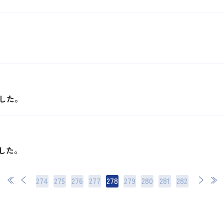
。
した。
した。
274
275
276
277
278
279
280
次
281
最後
282