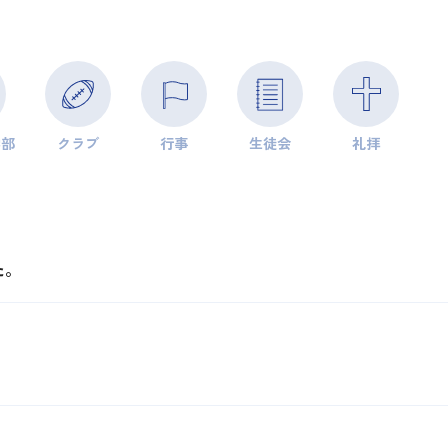
学部
クラブ
行事
生徒会
礼拝
た。
。