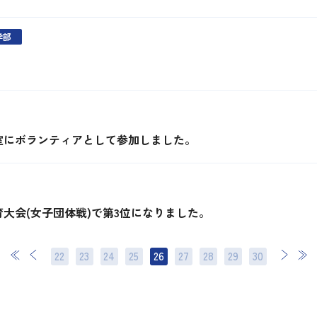
学部
室にボランティアとして参加しました。
大会(女子団体戦)で第3位になりました。
22
23
24
25
26
27
28
次
29
最後
30