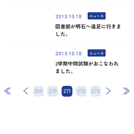
ニュース
2013.10.18
図書部が明石へ遠足に行きま
した。
ニュース
2013.10.18
2学期中間試験がおこなわれ
ました。
269
270
271
次
272
273
最後