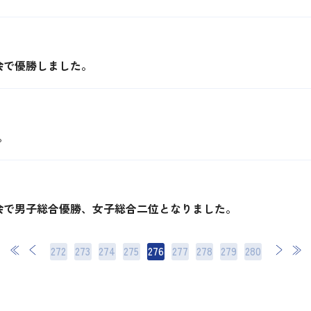
会で優勝しました。
。
会で男子総合優勝、女子総合二位となりました。
272
273
274
275
276
277
278
次
279
最後
280