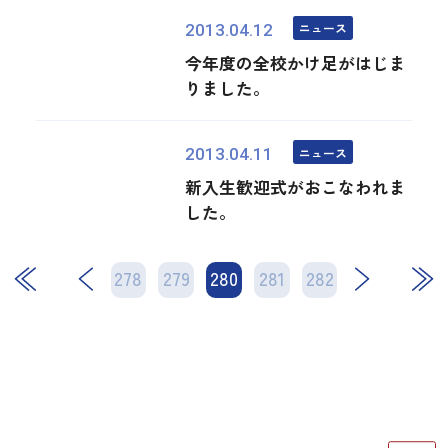
ニュース
2013.04.12
今年度の全校かけ足がはじま
りました。
ニュース
2013.04.11
新入生歓迎式がおこなわれま
した。
278
279
280
次
281
282
最後