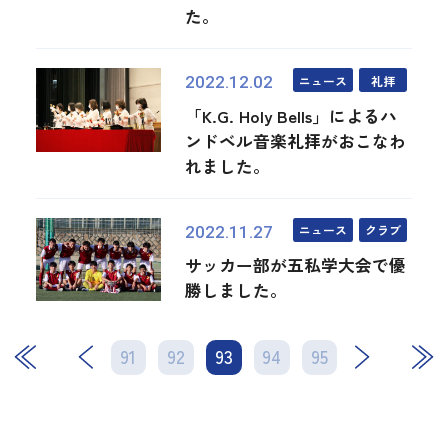
た。
ニュース
礼拝
2022.12.02
「K.G. Holy Bells」によるハ
ンドベル音楽礼拝がおこなわ
れました。
ニュース
クラブ
2022.11.27
サッカー部が五私学大会で優
勝しました。
91
92
93
次
94
95
最後