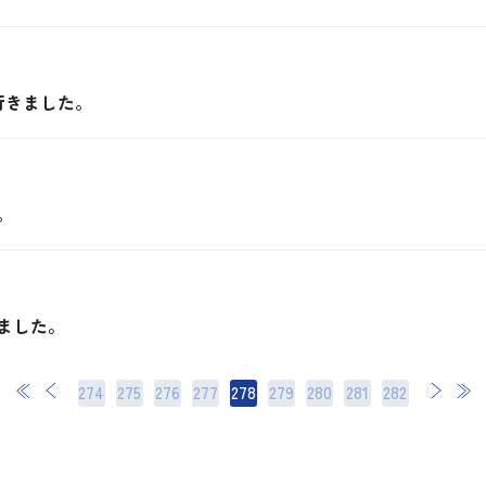
行きました。
。
ました。
274
275
276
277
278
279
280
次
281
最後
282