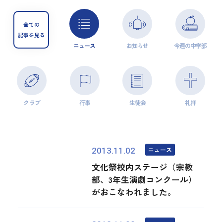
全ての
記事を見る
ニュース
お知らせ
今週の中学部
クラブ
行事
生徒会
礼拝
ニュース
2013.11.02
文化祭校内ステージ（宗教
部、3年生演劇コンクール）
がおこなわれました。