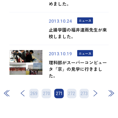
めました。
ニュース
2013.10.24
止揚学園の福井達雨先生が来
校しました。
ニュース
2013.10.19
理科部がスーパーコンピュー
タ「京」の見学に行きまし
た。
269
270
271
次
272
273
最後