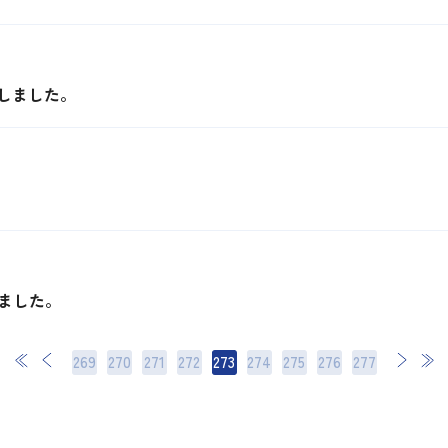
しました。
ました。
269
270
271
272
273
274
275
次
276
最後
277