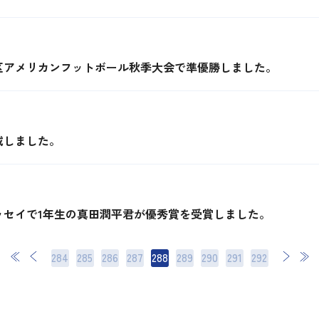
区アメリカンフットボール秋季大会で準優勝しました。
載しました。
ッセイで1年生の真田潤平君が優秀賞を受賞しました。
284
285
286
287
288
289
290
次
291
最後
292