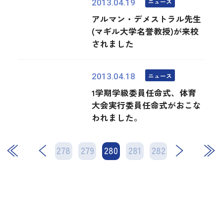
ニュース
2013.04.19
アルマン・デメストラル先生
(マギル大学名誉教授)が来校
されました
ニュース
2013.04.18
1学期学級委員任命式、体育
大会実行委員任命式がおこな
われました。
278
279
280
次
281
282
最後