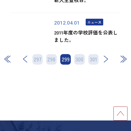
ニュース
2012.04.01
2011年度の学校評価を公表し
ました。
297
298
299
次
300
301
最後