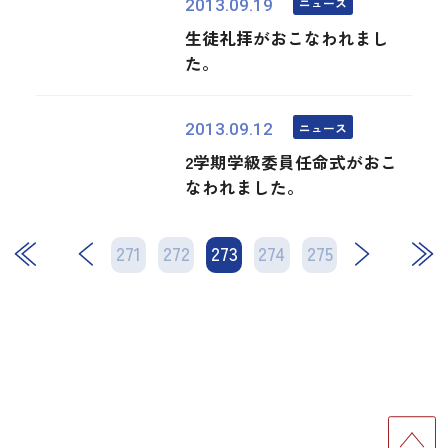
ニュース
2013.09.19
生徒礼拝がおこなわれまし
た。
ニュース
2013.09.12
2学期学級委員任命式がおこ
なわれました。
271
272
273
次
274
275
最後