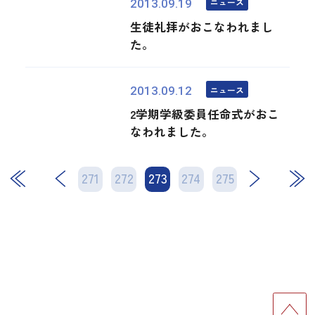
ニュース
2013.09.19
生徒礼拝がおこなわれまし
た。
ニュース
2013.09.12
2学期学級委員任命式がおこ
なわれました。
271
272
273
次
274
275
最後