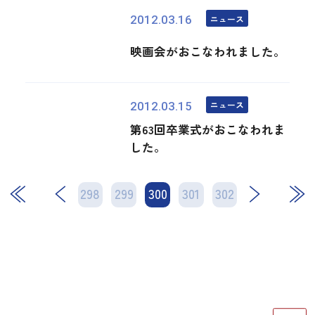
ニュース
2012.03.16
映画会がおこなわれました。
ニュース
2012.03.15
第63回卒業式がおこなわれま
した。
298
299
300
次
301
302
最後