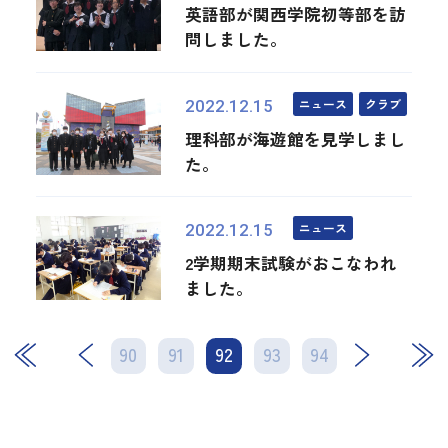
英語部が関西学院初等部を訪
問しました。
ニュース
クラブ
2022.12.15
理科部が海遊館を見学しまし
た。
ニュース
2022.12.15
2学期期末試験がおこなわれ
ました。
90
91
92
次
93
94
最後