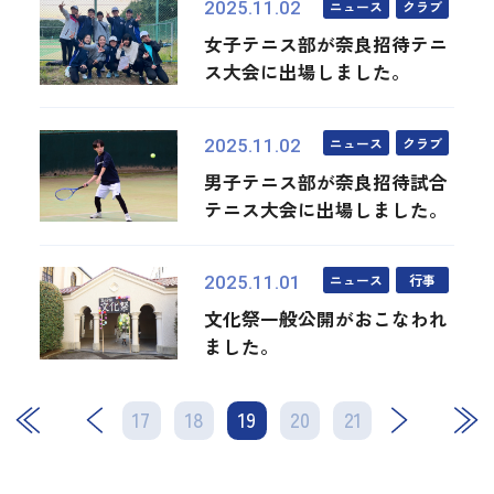
ニュース
クラブ
2025.11.02
女子テニス部が奈良招待テニ
ス大会に出場しました。
ニュース
クラブ
2025.11.02
男子テニス部が奈良招待試合
テニス大会に出場しました。
ニュース
行事
2025.11.01
文化祭一般公開がおこなわれ
ました。
17
18
19
次
20
21
最後