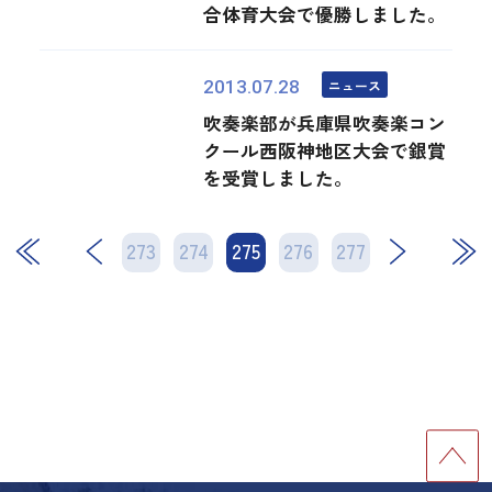
合体育大会で優勝しました。
ニュース
2013.07.28
吹奏楽部が兵庫県吹奏楽コン
クール西阪神地区大会で銀賞
を受賞しました。
273
274
275
次
276
277
最後