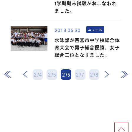
1学期期末試験がおこなわれ
ました。
ニュース
2013.06.30
水泳部が西宮市中学校総合体
育大会で男子総合優勝、女子
総合二位となりました。
274
275
276
次
277
278
最後