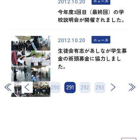
ニュース
2012.10.20
今年度3回目（最終回）の学
校説明会が開催されました。
ニュース
2012.10.20
生徒会有志があしなが学生募
金の街頭募金に協力しまし
た。
289
290
291
次
292
293
最後