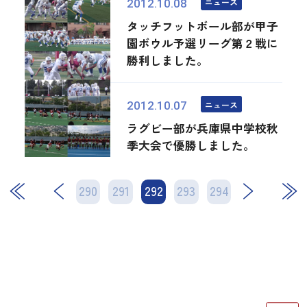
ニュース
2012.10.08
タッチフットボール部が甲子
園ボウル予選リーグ第２戦に
勝利しました。
ニュース
2012.10.07
ラグビー部が兵庫県中学校秋
季大会で優勝しました。
290
291
292
次
293
294
最後