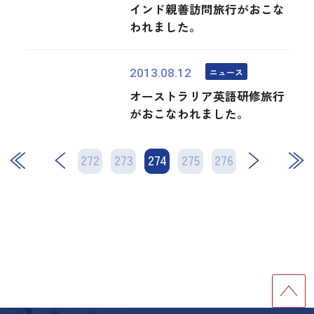
インド親善訪問旅行がおこな
われました。
ニュース
2013.08.12
オーストラリア英語研修旅行
がおこなわれました。
272
273
274
次
275
276
最後