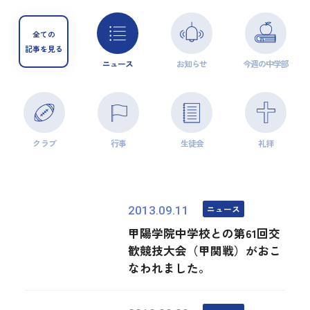
全ての
記事を見る
ニュース
お知らせ
今週の中学部
クラブ
行事
生徒会
礼拝
ニュース
2013.09.11
甲陽学院中学校との第61回交
歓競技大会（甲関戦）がおこ
なわれました。