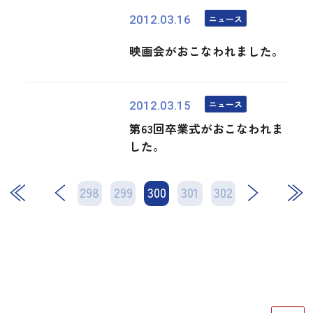
ニュース
2012.03.16
映画会がおこなわれました。
ニュース
2012.03.15
第63回卒業式がおこなわれま
した。
298
299
300
次
301
302
最後