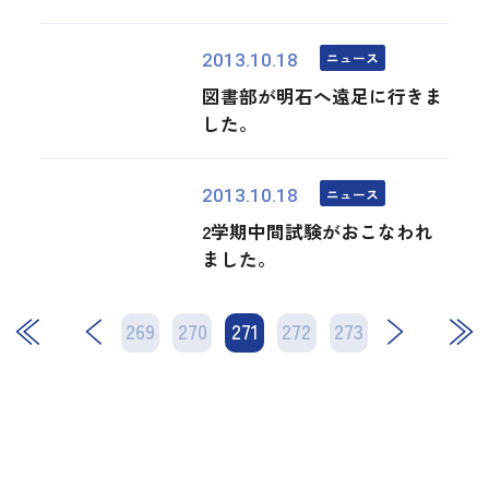
ニュース
2013.10.18
図書部が明石へ遠足に行きま
した。
ニュース
2013.10.18
2学期中間試験がおこなわれ
ました。
269
270
271
次
272
273
最後