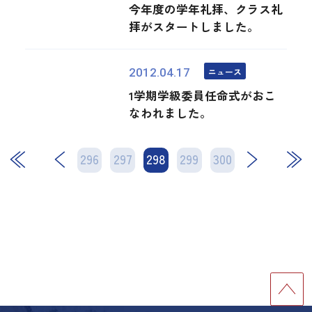
今年度の学年礼拝、クラス礼
拝がスタートしました。
ニュース
2012.04.17
1学期学級委員任命式がおこ
なわれました。
296
297
298
次
299
300
最後