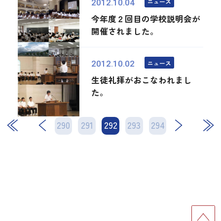
ニュース
2012.10.04
今年度２回目の学校説明会が
開催されました。
ニュース
2012.10.02
生徒礼拝がおこなわれまし
た。
290
291
292
次
293
294
最後