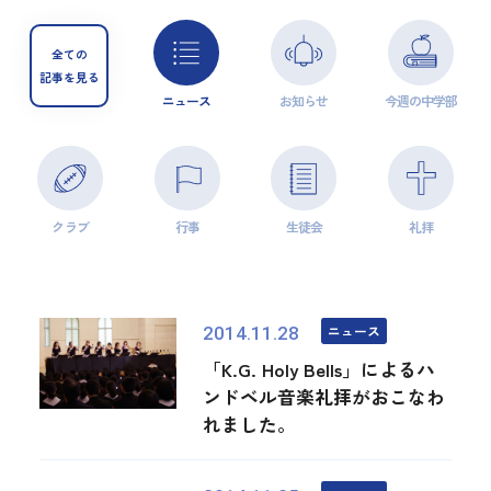
全ての
記事を見る
ニュース
お知らせ
今週の中学部
クラブ
行事
生徒会
礼拝
ニュース
2014.11.28
「K.G. Holy Bells」によるハ
ンドベル音楽礼拝がおこなわ
れました。