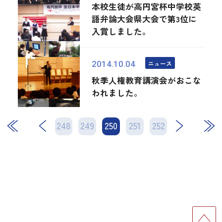
本校生徒が高円宮杯中学校英
語弁論大会県大会で第3位に
入賞しました。
ニュース
2014.10.04
秋季人権教育講演会がおこな
われました。
248
249
250
次
251
252
最後