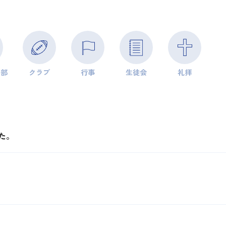
学部
クラブ
行事
生徒会
礼拝
た。
。