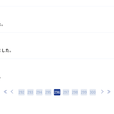
た。
ました。
。
292
293
294
295
296
297
298
次
299
最後
300