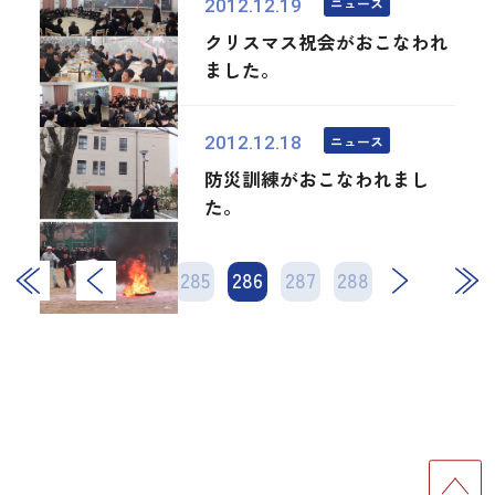
ニュース
2012.12.19
クリスマス祝会がおこなわれ
ました。
ニュース
2012.12.18
防災訓練がおこなわれまし
た。
284
285
286
次
287
288
最後