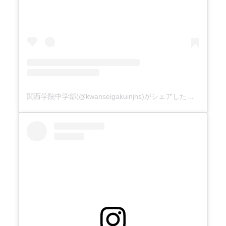
関西学院中学部(@kwanseigakuinjhs)がシェアした投稿