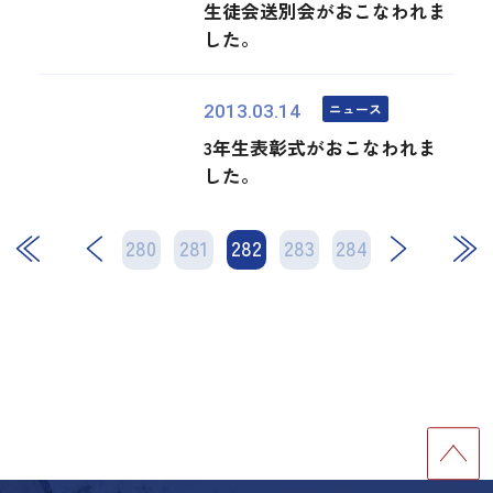
生徒会送別会がおこなわれま
した。
ニュース
2013.03.14
3年生表彰式がおこなわれま
した。
280
281
282
次
283
284
最後