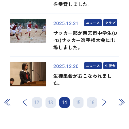
を受賞しました。
ニュース
クラブ
2025.12.21
サッカー部が西宮市中学生(U
-13)サッカー選手権大会に出
場しました。
ニュース
生徒会
2025.12.20
生徒集会がおこなわれまし
た。
12
13
14
次
15
16
最後