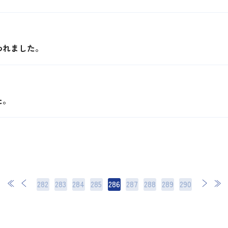
われました。
た。
282
283
284
285
286
287
288
次
289
最後
290