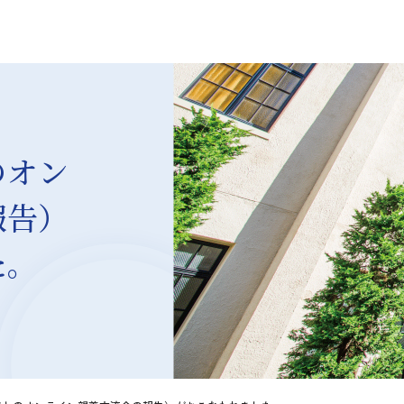
のオン
報告）
た。