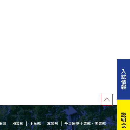
入試情報
説明会
稚園
初等部
中学部
高等部
千里国際中等部・高等部