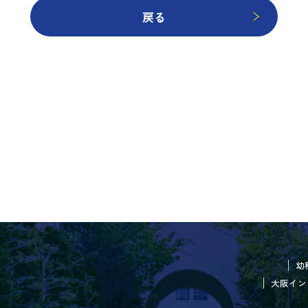
戻る
幼
大阪イン