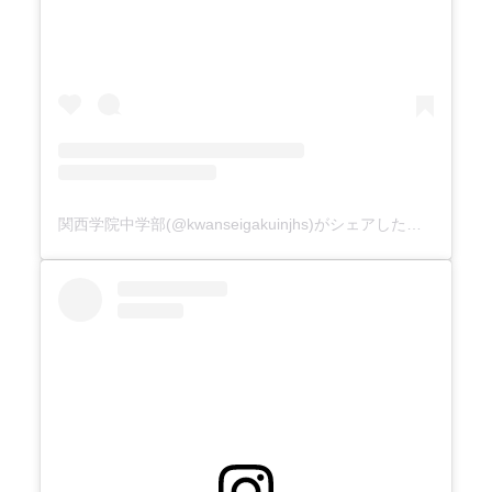
関西学院中学部(@kwanseigakuinjhs)がシェアした投稿