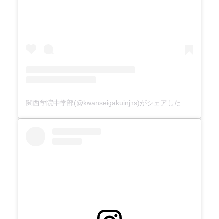
関西学院中学部(@kwanseigakuinjhs)がシェアした投稿