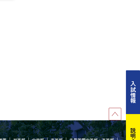
入試情報
説明会
稚園
初等部
中学部
高等部
千里国際中等部・高等部