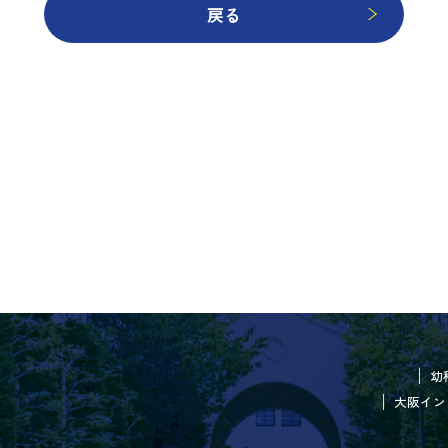
戻る
幼
大阪イン