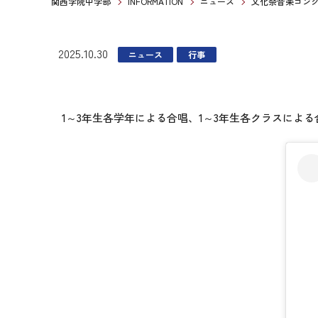
関西学院中学部
INFORMATION
ニュース
文化祭音楽コン
2025.10.30
ニュース
行事
1～3年生各学年による合唱、1～3年生各クラスによ