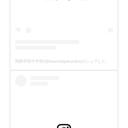
関西学院中学部(@kwanseigakuinjhs)がシェアした投稿