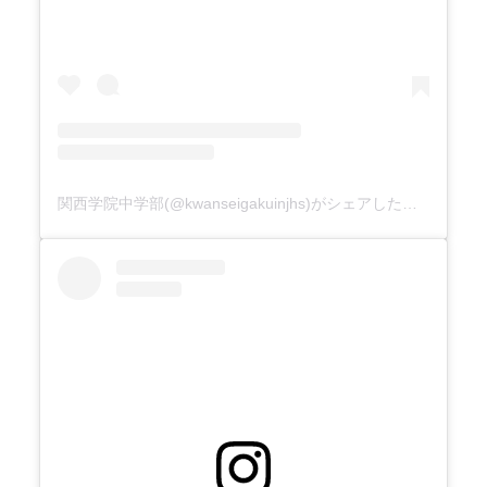
関西学院中学部(@kwanseigakuinjhs)がシェアした投稿