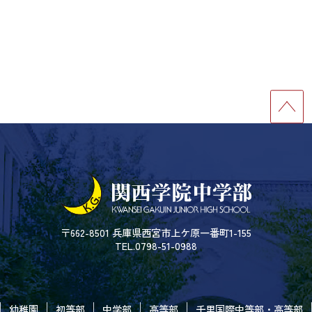
〒662-8501 兵庫県西宮市上ケ原一番町1-155
TEL.0798-51-0988
幼稚園
初等部
中学部
高等部
千里国際中等部・高等部