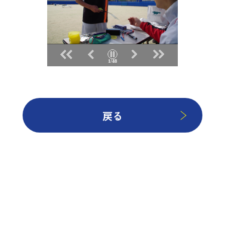
2/48
戻る