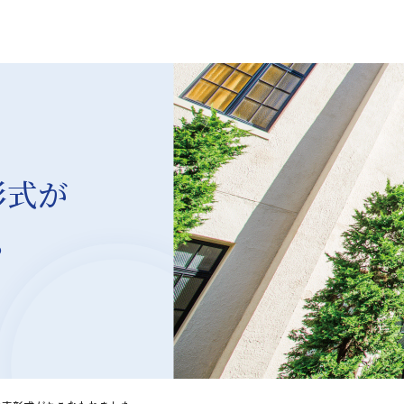
彰式が
。