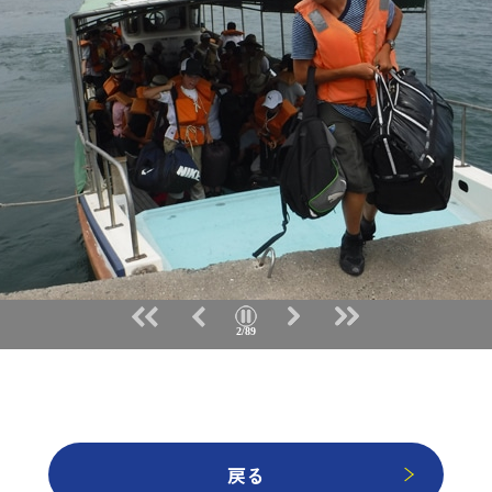
2/89
戻る