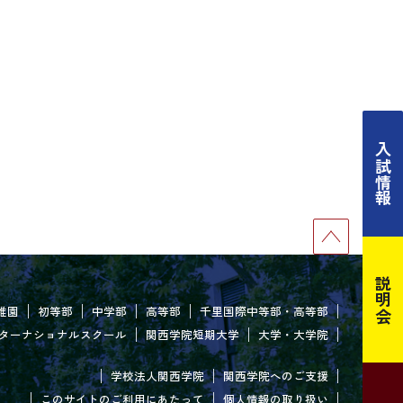
入試情報
説明会
稚園
初等部
中学部
高等部
千里国際中等部・高等部
ターナショナルスクール
関西学院短期大学
大学・大学院
学校法人関西学院
関西学院へのご支援
このサイトのご利用にあたって
個人情報の取り扱い