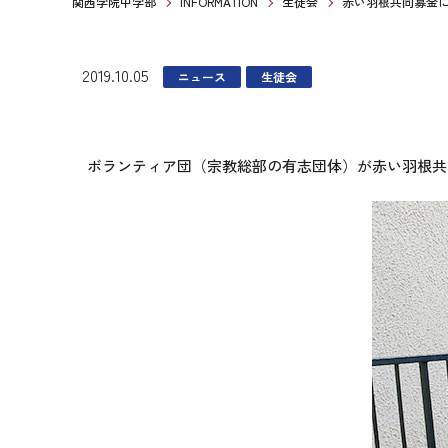
関西学院中学部
INFORMATION
生徒会
赤い羽根共同募金
2019.10.05
ニュース
生徒会
ボランティア団（宗教総部の有志団体）が赤い羽根共